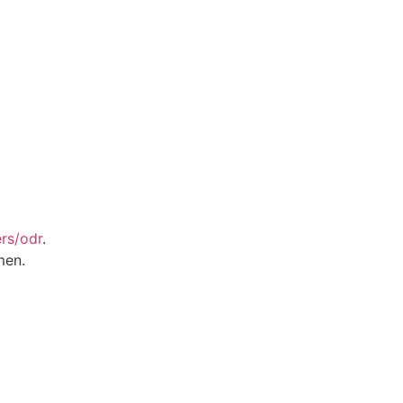
rs/odr
.
men.