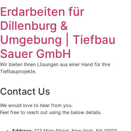
Zum
Erdarbeiten für
Inhalt
springen
Dillenburg &
Umgebung | Tiefbau
Sauer GmbH
Wir bieten Ihnen Lösungen aus einer Hand für Ihre
Tiefbauprojekte.
Contact Us
We would love to hear from you.
Feel free to reach out using the below details.
Address:
123 Main Street, New York, NY 10001